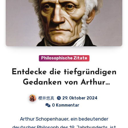
Philosophische Zitate
Entdecke die tiefgründigen
Gedanken von Arthur
Schopenhauer:
樱井悠真
29. Oktober 2024
Schopenhauer Zitate, die
0
Kommentar
dein Leben verändern
Arthur Schopenhauer, ein bedeutender
können!
deutscher Philosoph des 19. Jahrhunderts, ist