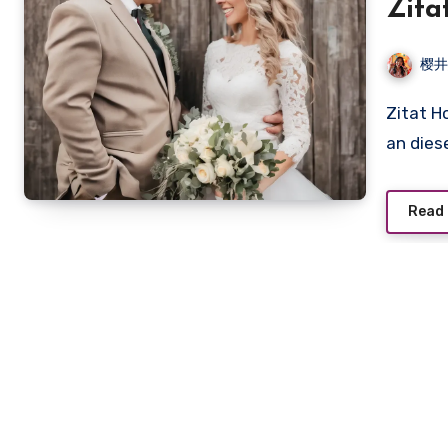
Zita
Leb
樱
Zitat Hochzeit – der besondere Ausdruck von Gefühlen, die
an dies
Read