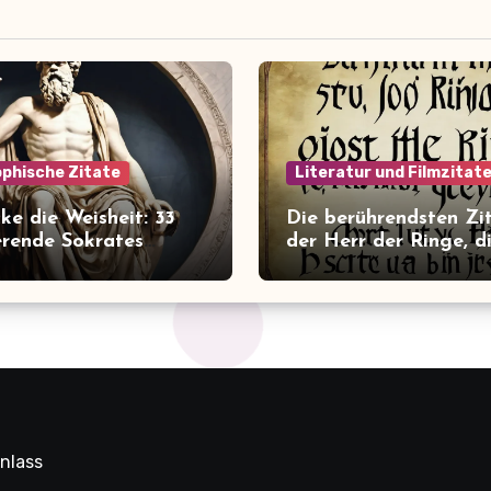
ophische Zitate
Literatur und Filmzitat
ke die Weisheit: 33
Die berührendsten Zi
ierende Sokrates
der Herr der Ringe, d
, die dein Leben
Herz erobern werden!
ern werden
nlass