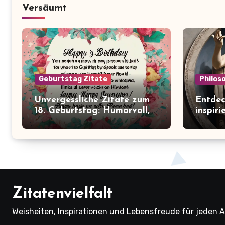
Versäumt
Geburtstag Zitate
Philos
Unvergessliche Zitate zum
Entdec
18. Geburtstag: Humorvoll,
inspir
nachdenklich und
Zitate
inspirierend!
veränd
Zitatenvielfalt
Weisheiten, Inspirationen und Lebensfreude für jeden A