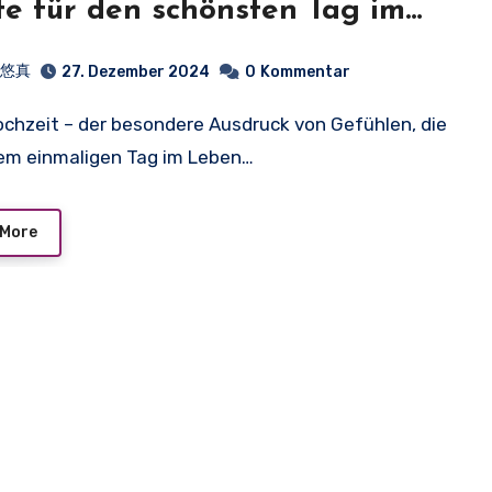
te für den schönsten Tag im
en
井悠真
27. Dezember 2024
0
Kommentar
em einmaligen Tag im Leben…
 More