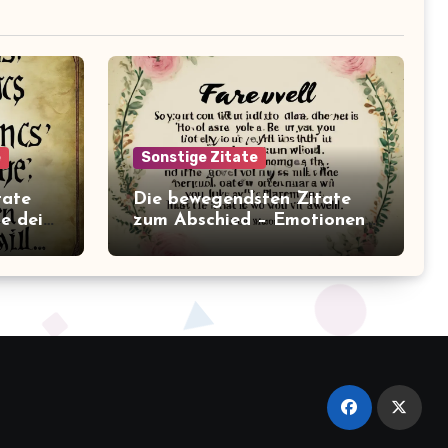
e
Sonstige Zitate
tate
Die bewegendsten Zitate
ie dein
zum Abschied – Emotionen
in Worte gefasst