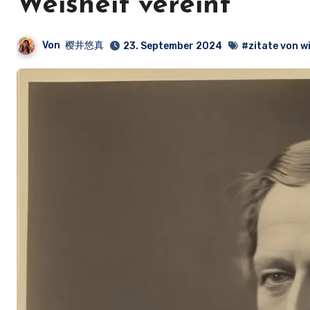
Weisheit vereint
Von
樱井悠真
23. September 2024
#zitate von w