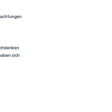
obachtungen
Nachdenken
 haben sich