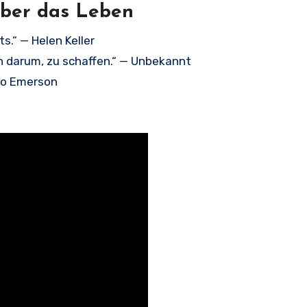
über das Leben
s.“ — Helen Keller
rn darum, zu schaffen.“ — Unbekannt
ldo Emerson