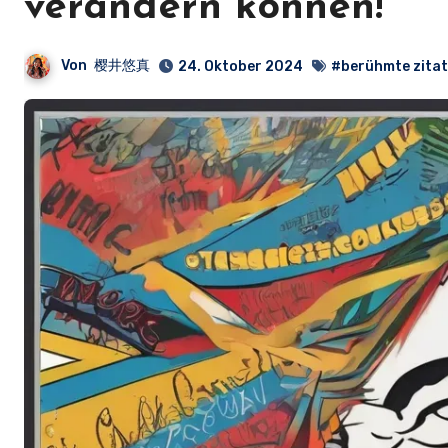
verändern können!
Von
樱井悠真
24. Oktober 2024
#berühmte zita