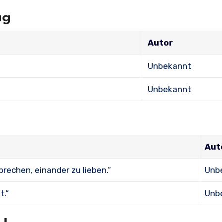
ag
Autor
Unbekannt
Unbekannt
Aut
prechen, einander zu lieben.“
Unb
t.“
Unb