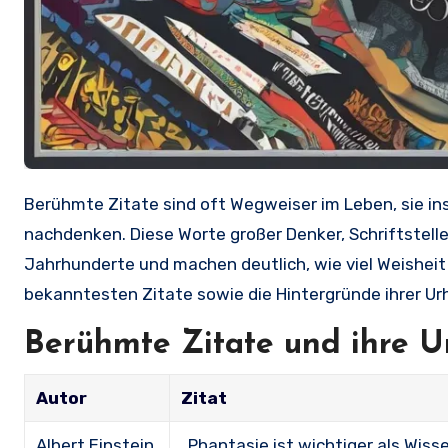
Berühmte Zitate sind oft Wegweiser im Leben, sie inspirieren, motivieren und lassen uns über die Welt um uns herum
nachdenken. Diese Worte großer Denker, Schriftstelle
Jahrhunderte und machen deutlich, wie viel Weisheit 
bekanntesten Zitate sowie die Hintergründe ihrer Ur
Berühmte Zitate und ihre U
Autor
Zitat
Albert Einstein
„Phantasie ist wichtiger als Wiss