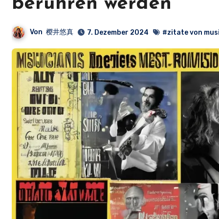
berühren werden
Von
樱井悠真
7. Dezember 2024
#zitate von mus