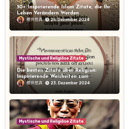
50+ Inspirierende Islam Zitate, die Ihr
Leben Verändern Werden
樱井悠真
25. Dezember 2024
Mystische und Religiöse Zitate
Die besten Zitate über Religion:
Inspirierende Weisheiten zum
Nachdenken
樱井悠真
23. Dezember 2024
Mystische und Religiöse Zitate