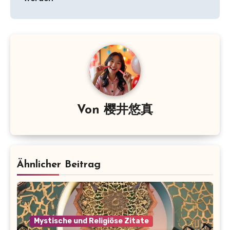
Von
樱井悠真
Ähnlicher Beitrag
Mystische und Religiöse Zitate