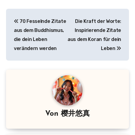
Beitragsnavigation
70 Fesselnde Zitate
Die Kraft der Worte:
aus dem Buddhismus,
Inspirierende Zitate
die dein Leben
aus dem Koran für dein
verändern werden
Leben
Von
樱井悠真