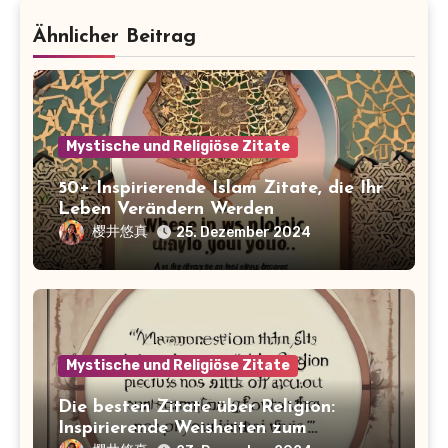
Ähnlicher Beitrag
Mystische und Religiöse Zitate
50+ Inspirierende Islam Zitate, die Ihr
Leben Verändern Werden
樱井悠真
25. Dezember 2024
Mystische und Religiöse Zitate
Die besten Zitate über Religion:
Inspirierende Weisheiten zum