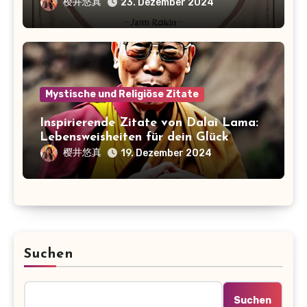
Nachdenken
樱井悠真
23. Dezember 2024
Mystische und Religiöse Zitate
Inspirierende Zitate von Dalai Lama:
Lebensweisheiten für dein Glück
樱井悠真
19. Dezember 2024
Suchen
Suchen