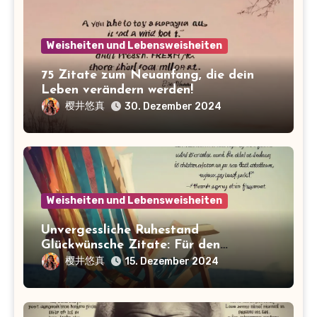
Weisheiten und Lebensweisheiten
75 Zitate zum Neuanfang, die dein
Leben verändern werden!
樱井悠真
30. Dezember 2024
Weisheiten und Lebensweisheiten
Unvergessliche Ruhestand
Glückwünsche Zitate: Für den
perfekten Abschied!
樱井悠真
15. Dezember 2024