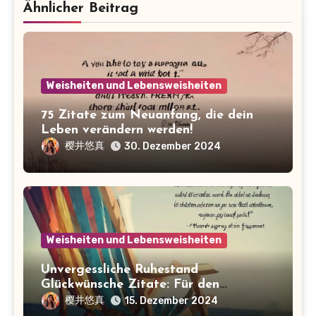
Ähnlicher Beitrag
Weisheiten und Lebensweisheiten
75 Zitate zum Neuanfang, die dein
Leben verändern werden!
樱井悠真
30. Dezember 2024
Weisheiten und Lebensweisheiten
Unvergessliche Ruhestand
Glückwünsche Zitate: Für den
perfekten Abschied!
樱井悠真
15. Dezember 2024