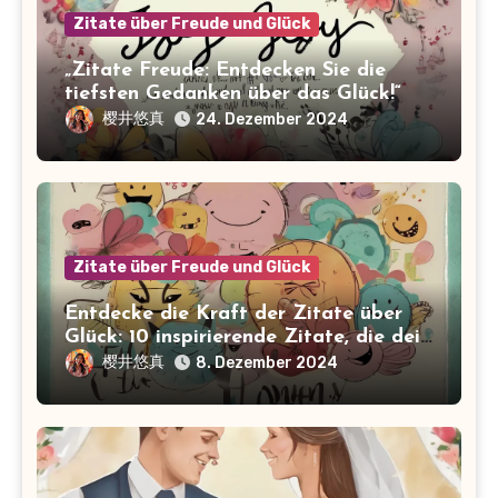
Zitate über Freude und Glück
„Zitate Freude: Entdecken Sie die
tiefsten Gedanken über das Glück!“
樱井悠真
24. Dezember 2024
Zitate über Freude und Glück
Entdecke die Kraft der Zitate über
Glück: 10 inspirierende Zitate, die dein
Leben verändern werden!
樱井悠真
8. Dezember 2024