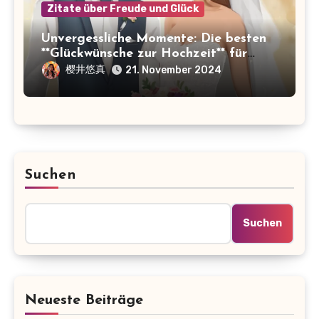
Zitate über Freude und Glück
Unvergessliche Momente: Die besten
**Glückwünsche zur Hochzeit** für
jedes Brautpaar
樱井悠真
21. November 2024
Suchen
Suchen
Neueste Beiträge