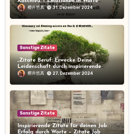
Abschied – Emotionen in Worte
gefasst
樱井悠真
31. Dezember 2024
Sonstige Zitate
„Zitate Beruf: Erwecke Deine
Leidenschaft durch inspirierende
Sprüche!“
樱井悠真
27. Dezember 2024
Sonstige Zitate
Inspirierende Zitate für deinen Job:
Erfolg durch Worte – Zitate Job